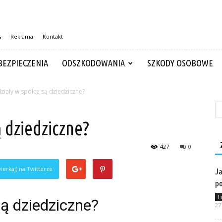
s
Reklama
Kontakt
BEZPIECZENIA
ODSZKODOWANIA
SZKODY OSOBOWE
ziały w spółce są dziedziczne?
ą dziedziczne?
427
0
ierkaj) na Twitterze
Ja
po
F
są dziedziczne?
27