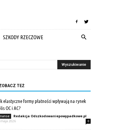
SZKODY RZECZOWE
ZOBACZ TEŻ
k elastyczne formy płatności wpływają na rynek
lis OC i AC?
Redakcja Odszkodowaniepowypadkowe.pl
-
inanse
 maja 2026
0