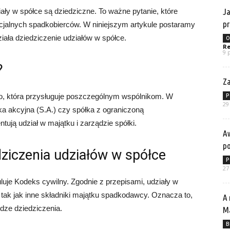
ały w spółce są dziedziczne. To ważne pytanie, które
Ja
p
tencjalnych spadkobierców. W niniejszym artykule postaramy
działa dziedziczenie udziałów w spółce.
O
Re
9 
?
Za
go, która przysługuje poszczególnym wspólnikom. W
P
29
ka akcyjna (S.A.) czy spółka z ograniczoną
ntują udział w majątku i zarządzie spółki.
Aw
p
ziczenia udziałów w spółce
P
27
luje Kodeks cywilny. Zgodnie z przepisami, udziały w
tak jak inne składniki majątku spadkodawcy. Oznacza to,
A 
dze dziedziczenia.
Ma
B