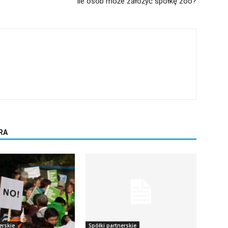
Ile osób może założyć spółkę zoo?
RA
erskie
Spółki partnerskie