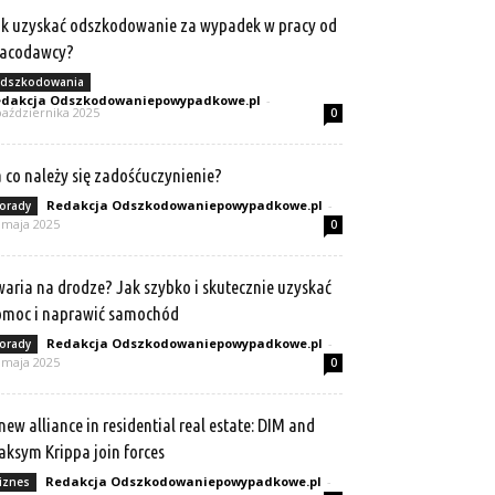
k uzyskać odszkodowanie za wypadek w pracy od
racodawcy?
dszkodowania
dakcja Odszkodowaniepowypadkowe.pl
-
października 2025
0
 co należy się zadośćuczynienie?
Redakcja Odszkodowaniepowypadkowe.pl
-
orady
 maja 2025
0
aria na drodze? Jak szybko i skutecznie uzyskać
omoc i naprawić samochód
Redakcja Odszkodowaniepowypadkowe.pl
-
orady
 maja 2025
0
new alliance in residential real estate: DIM and
ksym Krippa join forces
Redakcja Odszkodowaniepowypadkowe.pl
-
iznes