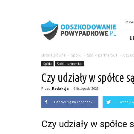
OdszkodowaniePowypadkowe.pl
O na
U
Strona główna
Spółki
Spółki partnerskie
Czy ud
Spółki
Spółki partnerskie
Czy udziały w spółce s
Przez
Redakcja
-
9 listopada 2023
Podziel się na Facebooku
Tweet (Ćw
Czy udziały w spółce 