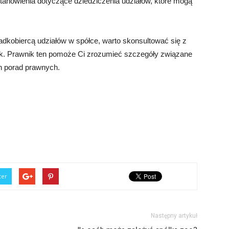
anowienia dotyczące dziedziczenia udziałów, które mogą
padkobiercą udziałów w spółce, warto skonsultować się z
ek. Prawnik ten pomoże Ci zrozumieć szczegóły związane
ch porad prawnych.
ter
Następny artykuł