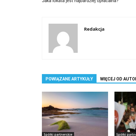
Jaka lokata jest najbardziej opłacalna?
Redakcja
POWIĄZANE ARTYKUŁY
WIĘCEJ OD AUTO
Spółki partnerskie
Spółki partn