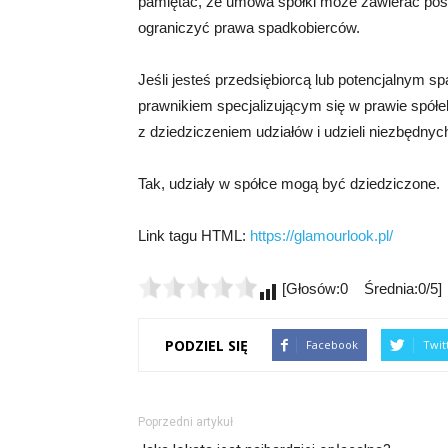
pamiętać, że umowa spółki może zawierać post
ograniczyć prawa spadkobierców.
Jeśli jesteś przedsiębiorcą lub potencjalnym s
prawnikiem specjalizującym się w prawie spół
z dziedziczeniem udziałów i udzieli niezbędny
Tak, udziały w spółce mogą być dziedziczone.
Link tagu HTML:
https://glamourlook.pl/
[Głosów:0 Średnia:0/5]
PODZIEL SIĘ
Facebook
Twit
Poprzedni artykuł