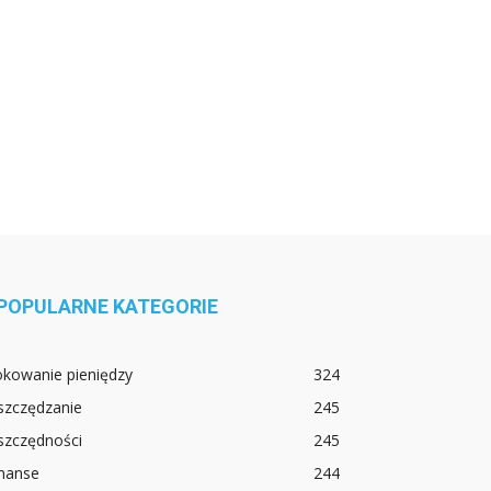
POPULARNE KATEGORIE
okowanie pieniędzy
324
szczędzanie
245
szczędności
245
inanse
244