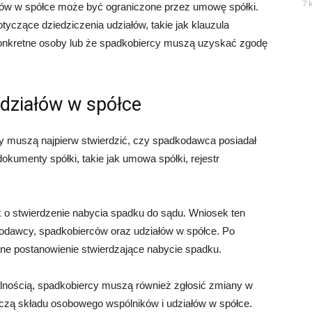
7 
ałów w spółce może być ograniczone przez umowę spółki.
czące dziedziczenia udziałów, takie jak klauzula
konkretne osoby lub że spadkobiercy muszą uzyskać zgodę
udziałów w spółce
cy muszą najpierw stwierdzić, czy spadkodawca posiadał
okumenty spółki, takie jak umowa spółki, rejestr
o stwierdzenie nabycia spadku do sądu. Wniosek ten
odawcy, spadkobierców oraz udziałów w spółce. Po
ane postanowienie stwierdzające nabycie spadku.
lnością, spadkobiercy muszą również zgłosić zmiany w
zą składu osobowego wspólników i udziałów w spółce.