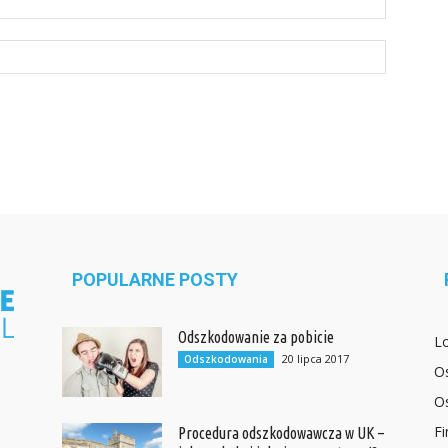
POPULARNE POSTY
Odszkodowanie za pobicie
L
20 lipca 2017
Odszkodowania
O
O
F
Procedura odszkodowawcza w UK –