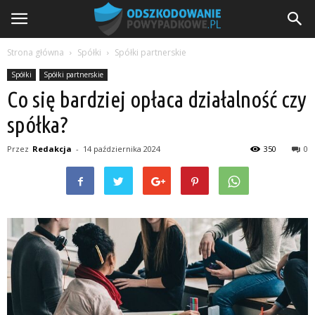
Strona główna
Spółki
Spółki partnerskie
Spółki
Spółki partnerskie
Co się bardziej opłaca działalność czy
spółka?
Przez
Redakcja
-
14 października 2024
350
0