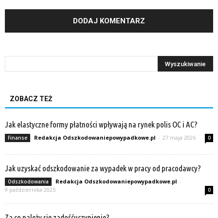
ZOBACZ TEŻ
Jak elastyczne formy płatności wpływają na rynek polis OC i AC?
Redakcja Odszkodowaniepowypadkowe.pl
-
27 maja 2026
Finanse
0
Jak uzyskać odszkodowanie za wypadek w pracy od pracodawcy?
Redakcja Odszkodowaniepowypadkowe.pl
-
Odszkodowania
9 października 2025
0
Za co należy się zadośćuczynienie?