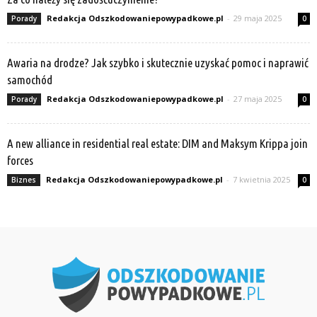
Redakcja Odszkodowaniepowypadkowe.pl
-
29 maja 2025
Porady
0
Awaria na drodze? Jak szybko i skutecznie uzyskać pomoc i naprawić
samochód
Redakcja Odszkodowaniepowypadkowe.pl
-
27 maja 2025
Porady
0
A new alliance in residential real estate: DIM and Maksym Krippa join
forces
Redakcja Odszkodowaniepowypadkowe.pl
-
7 kwietnia 2025
Biznes
0