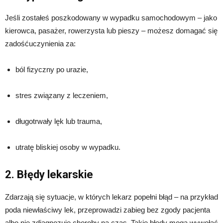
Jeśli zostałeś poszkodowany w wypadku samochodowym – jako
kierowca, pasażer, rowerzysta lub pieszy – możesz domagać się
zadośćuczynienia za:
ból fizyczny po urazie,
stres związany z leczeniem,
długotrwały lęk lub trauma,
utratę bliskiej osoby w wypadku.
2. Błędy lekarskie
Zdarzają się sytuacje, w których lekarz popełni błąd – na przykład
poda niewłaściwy lek, przeprowadzi zabieg bez zgody pacjenta
albo nie zdiagnozuje choroby na czas. Takie błędy mogą wywołać