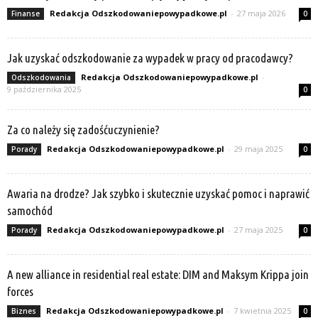
Redakcja Odszkodowaniepowypadkowe.pl
-
27 maja 2026
Finanse
0
Jak uzyskać odszkodowanie za wypadek w pracy od pracodawcy?
Redakcja Odszkodowaniepowypadkowe.pl
-
Odszkodowania
9 października 2025
0
Za co należy się zadośćuczynienie?
Redakcja Odszkodowaniepowypadkowe.pl
-
29 maja 2025
Porady
0
Awaria na drodze? Jak szybko i skutecznie uzyskać pomoc i naprawić
samochód
Redakcja Odszkodowaniepowypadkowe.pl
-
27 maja 2025
Porady
0
A new alliance in residential real estate: DIM and Maksym Krippa join
forces
Redakcja Odszkodowaniepowypadkowe.pl
-
7 kwietnia 2025
Biznes
0