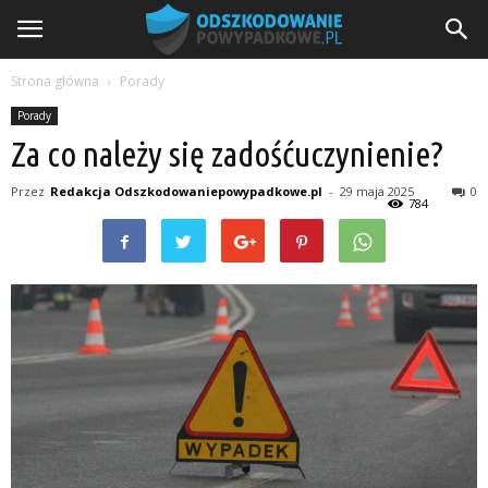
Strona główna
Porady
Porady
Za co należy się zadośćuczynienie?
Przez
Redakcja Odszkodowaniepowypadkowe.pl
-
29 maja 2025
0
784