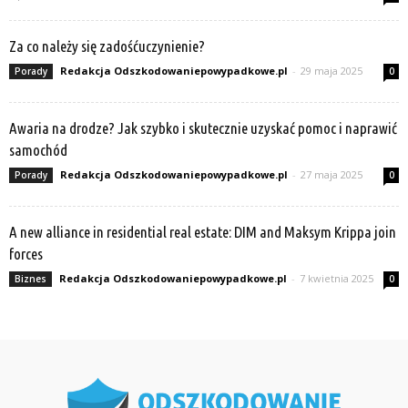
Za co należy się zadośćuczynienie?
Redakcja Odszkodowaniepowypadkowe.pl
-
29 maja 2025
Porady
0
Awaria na drodze? Jak szybko i skutecznie uzyskać pomoc i naprawić
samochód
Redakcja Odszkodowaniepowypadkowe.pl
-
27 maja 2025
Porady
0
A new alliance in residential real estate: DIM and Maksym Krippa join
forces
Redakcja Odszkodowaniepowypadkowe.pl
-
7 kwietnia 2025
Biznes
0