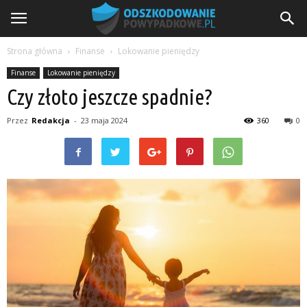
Strona główna
Finanse
Lokowanie pieniędzy
Finanse
Lokowanie pieniędzy
Czy złoto jeszcze spadnie?
Przez
Redakcja
-
23 maja 2024
360
0