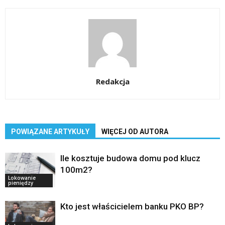
Redakcja
POWIĄZANE ARTYKUŁY
WIĘCEJ OD AUTORA
Ile kosztuje budowa domu pod klucz
100m2?
Lokowanie
pieniędzy
Kto jest właścicielem banku PKO BP?