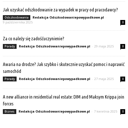
Jak uzyskać odszkodowanie za wypadek w pracy od pracodawcy?
Redakcja Odszkodowaniepowypadkowe.pl
-
Odszkodowania
9 października 2025
0
Za co należy się zadośćuczynienie?
Redakcja Odszkodowaniepowypadkowe.pl
-
29 maja 2025
Porady
0
Awaria na drodze? Jak szybko i skutecznie uzyskać pomoc i naprawić
samochód
Redakcja Odszkodowaniepowypadkowe.pl
-
27 maja 2025
Porady
0
A new alliance in residential real estate: DIM and Maksym Krippa join
forces
Redakcja Odszkodowaniepowypadkowe.pl
-
7 kwietnia 2025
Biznes
0