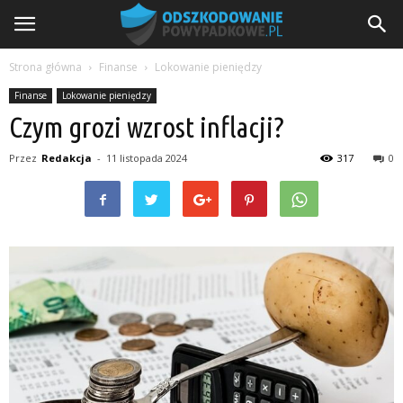
Strona główna
Finanse
Lokowanie pieniędzy
Finanse
Lokowanie pieniędzy
Czym grozi wzrost inflacji?
Przez
Redakcja
-
11 listopada 2024
317
0