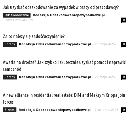
Jak uzyskać odszkodowanie za wypadek w pracy od pracodawcy?
Redakcja Odszkodowaniepowypadkowe.pl
-
Odszkodowania
9 października 2025
0
Za co należy się zadośćuczynienie?
Redakcja Odszkodowaniepowypadkowe.pl
-
29 maja 2025
Porady
0
Awaria na drodze? Jak szybko i skutecznie uzyskać pomoc i naprawić
samochód
Redakcja Odszkodowaniepowypadkowe.pl
-
27 maja 2025
Porady
0
A new alliance in residential real estate: DIM and Maksym Krippa join
forces
Redakcja Odszkodowaniepowypadkowe.pl
-
7 kwietnia 2025
Biznes
0