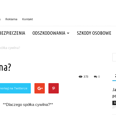
s
Reklama
Kontakt
BEZPIECZENIA
ODSZKODOWANIA
SZKODY OSOBOWE
ółka cywilna?
na?
373
0
ierkaj) na Twitterze
Ja
po
F
**Dlaczego spółka cywilna?**
27