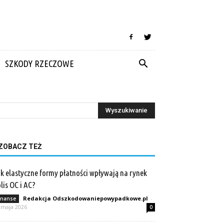
SZKODY RZECZOWE
ZOBACZ TEŻ
k elastyczne formy płatności wpływają na rynek
lis OC i AC?
Redakcja Odszkodowaniepowypadkowe.pl
-
inanse
 maja 2026
0