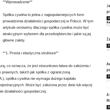
**Wprowadzenie**
Ja
p
Spółka cywilna to jedna z najpopularniejszych form
O
prowadzenia działalności gospodarczej w Polsce. W tym
Re
9 
artykule omówimy dlaczego spółka cywilna może być
atrakcyjnym wyborem dla przedsiębiorców i jakie są jej
Za
główne zalety.
P
29
**1. Prosta i elastyczna struktura**
Aw
rą, co oznacza, że ​​jest stosunkowo łatwa do założenia i
p
 prawnych, takich jak spółka z ograniczoną
P
.A.), spółka cywilna nie wymaga dużego kapitału
27
jestracyjnych. Może być założona przez dwie lub więcej
ie działalności gospodarczej.
A 
Ma
B