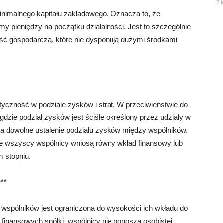
7 
imalnego kapitału zakładowego. Oznacza to, że ​​
y pieniędzy na początku działalności. Jest to szczególnie
ość gospodarczą, które nie dysponują dużymi środkami
tyczność w podziale zysków i strat. W przeciwieństwie do
 gdzie podział zysków jest ściśle określony przez udziały w
na dowolne ustalenie podziału zysków między wspólników.
ie wszyscy wspólnicy wniosą równy wkład finansowy lub
 stopniu.
**
 wspólników jest ograniczona do wysokości ich wkładu do
 finansowych spółki, wspólnicy nie ponoszą osobistej