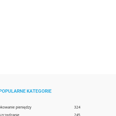
POPULARNE KATEGORIE
okowanie pieniędzy
324
szczędzanie
245