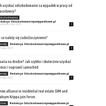
k uzyskać odszkodowanie za wypadek w pracy od
racodawcy?
dszkodowania
dakcja Odszkodowaniepowypadkowe.pl
-
października 2025
0
 co należy się zadośćuczynienie?
Redakcja Odszkodowaniepowypadkowe.pl
-
orady
 maja 2025
0
aria na drodze? Jak szybko i skutecznie uzyskać
omoc i naprawić samochód
Redakcja Odszkodowaniepowypadkowe.pl
-
orady
 maja 2025
0
new alliance in residential real estate: DIM and
ksym Krippa join forces
Redakcja Odszkodowaniepowypadkowe.pl
-
iznes