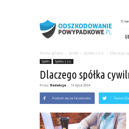
OdszkodowaniePowypadkowe.pl
O na
U
Strona główna
Spółki
Spółka z o.o.
Dlaczego sp
Spółki
Spółka z o.o.
Dlaczego spółka cywil
Przez
Redakcja
-
13 lipca 2024
Podziel się na Facebooku
Tweet (Ćw