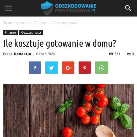
Strona główna
Finanse
Oszczędności
Finanse
Oszczędności
Ile kosztuje gotowanie w domu?
Przez
Redakcja
-
6 lipca 2024
333
0