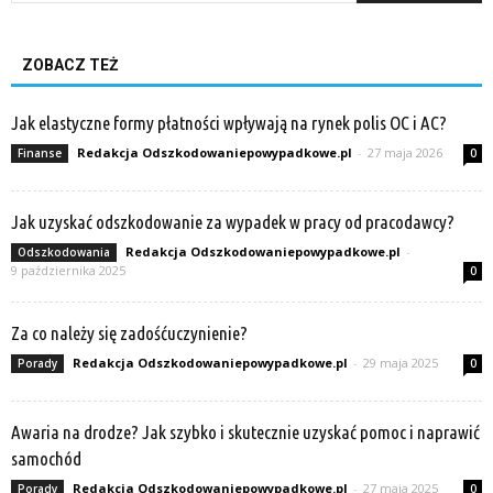
ZOBACZ TEŻ
Jak elastyczne formy płatności wpływają na rynek polis OC i AC?
Redakcja Odszkodowaniepowypadkowe.pl
-
27 maja 2026
Finanse
0
Jak uzyskać odszkodowanie za wypadek w pracy od pracodawcy?
Redakcja Odszkodowaniepowypadkowe.pl
-
Odszkodowania
9 października 2025
0
Za co należy się zadośćuczynienie?
Redakcja Odszkodowaniepowypadkowe.pl
-
29 maja 2025
Porady
0
Awaria na drodze? Jak szybko i skutecznie uzyskać pomoc i naprawić
samochód
Redakcja Odszkodowaniepowypadkowe.pl
-
27 maja 2025
Porady
0