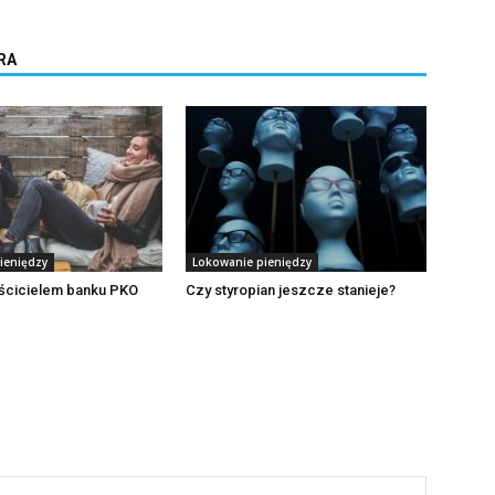
RA
ieniędzy
Lokowanie pieniędzy
aścicielem banku PKO
Czy styropian jeszcze stanieje?