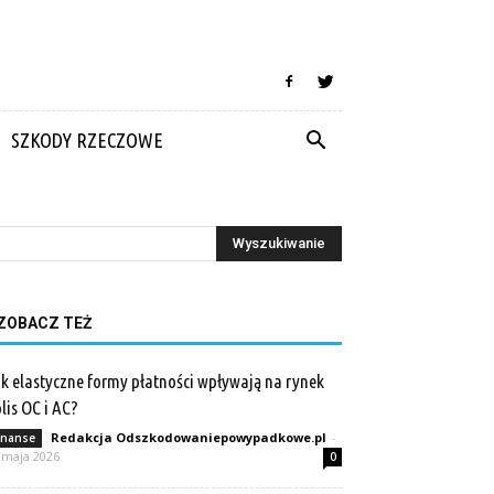
SZKODY RZECZOWE
ZOBACZ TEŻ
k elastyczne formy płatności wpływają na rynek
lis OC i AC?
Redakcja Odszkodowaniepowypadkowe.pl
-
inanse
 maja 2026
0