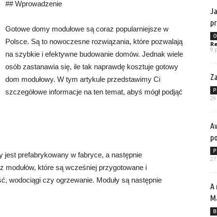
## Wprowadzenie
Ja
p
Gotowe domy modułowe są coraz popularniejsze w
O
Polsce. Są to nowoczesne rozwiązania, które pozwalają
Re
9 
na szybkie i efektywne budowanie domów. Jednak wiele
osób zastanawia się, ile tak naprawdę kosztuje gotowy
Za
dom modułowy. W tym artykule przedstawimy Ci
P
szczegółowe informacje na ten temat, abyś mógł podjąć
29
Aw
p
P
 jest prefabrykowany w fabryce, a następnie
27
z modułów, które są wcześniej przygotowane i
ość, wodociągi czy ogrzewanie. Moduły są następnie
A 
Ma
B