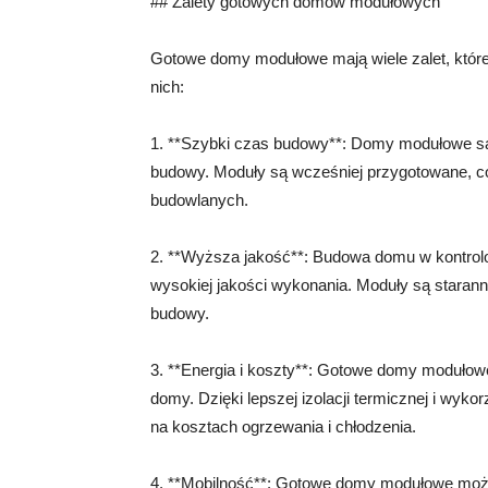
## Zalety gotowych domów modułowych
Gotowe domy modułowe mają wiele zalet, które 
nich:
1. **Szybki czas budowy**: Domy modułowe są
budowy. Moduły są wcześniej przygotowane, co
budowlanych.
2. **Wyższa jakość**: Budowa domu w kontro
wysokiej jakości wykonania. Moduły są staran
budowy.
3. **Energia i koszty**: Gotowe domy modułow
domy. Dzięki lepszej izolacji termicznej i wy
na kosztach ogrzewania i chłodzenia.
4. **Mobilność**: Gotowe domy modułowe można