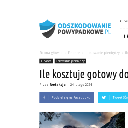
OdszkodowaniePowypadkowe.pl
O na
U
Strona główna
Finanse
Lokowanie pieniędzy
I
Finanse
Lokowanie pieniędzy
Ile kosztuje gotowy 
Przez
Redakcja
-
24 lutego 2024
Podziel się na Facebooku
Tweet (Ćw