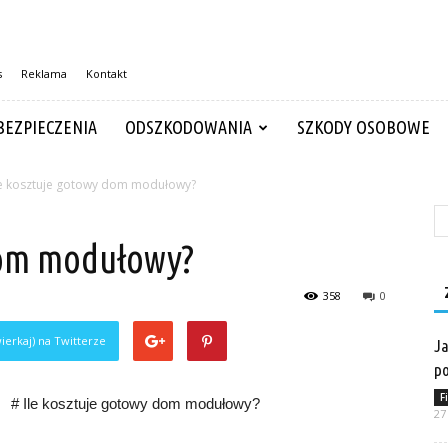
s
Reklama
Kontakt
BEZPIECZENIA
ODSZKODOWANIA
SZKODY OSOBOWE
le kosztuje gotowy dom modułowy?
dom modułowy?
358
0
ierkaj) na Twitterze
Ja
po
F
# Ile kosztuje gotowy dom modułowy?
27