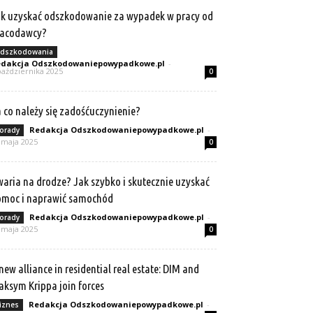
k uzyskać odszkodowanie za wypadek w pracy od
racodawcy?
dszkodowania
dakcja Odszkodowaniepowypadkowe.pl
-
października 2025
0
 co należy się zadośćuczynienie?
Redakcja Odszkodowaniepowypadkowe.pl
-
orady
 maja 2025
0
aria na drodze? Jak szybko i skutecznie uzyskać
omoc i naprawić samochód
Redakcja Odszkodowaniepowypadkowe.pl
-
orady
 maja 2025
0
new alliance in residential real estate: DIM and
ksym Krippa join forces
Redakcja Odszkodowaniepowypadkowe.pl
-
iznes