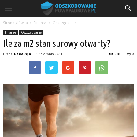
Strona główna
Finanse
Oszczędzanie
Finanse
Oszczędzanie
Ile za m2 stan surowy otwarty?
Przez
Redakcja
-
17 sierpnia 2024
288
0