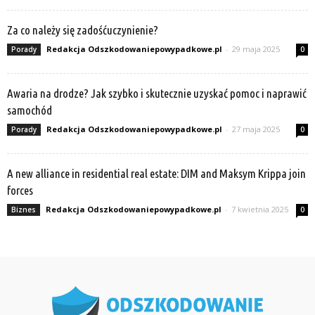
Za co należy się zadośćuczynienie?
Redakcja Odszkodowaniepowypadkowe.pl
-
29 maja 2025
Porady
0
Awaria na drodze? Jak szybko i skutecznie uzyskać pomoc i naprawić
samochód
Redakcja Odszkodowaniepowypadkowe.pl
-
27 maja 2025
Porady
0
A new alliance in residential real estate: DIM and Maksym Krippa join
forces
Redakcja Odszkodowaniepowypadkowe.pl
-
7 kwietnia 2025
Biznes
0