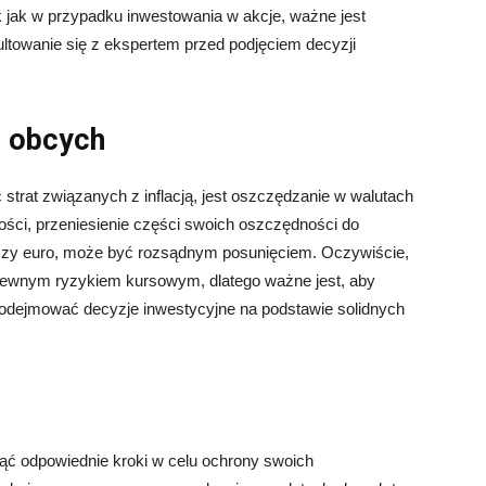
k jak w przypadku inwestowania w akcje, ważne jest
ltowanie się z ekspertem przed podjęciem decyzji
h obcych
 strat związanych z inflacją, jest oszczędzanie w walutach
rtości, przeniesienie części swoich oszczędności do
i czy euro, może być rozsądnym posunięciem. Oczywiście,
pewnym ryzykiem kursowym, dlatego ważne jest, aby
 podejmować decyzje inwestycyjne na podstawie solidnych
djąć odpowiednie kroki w celu ochrony swoich