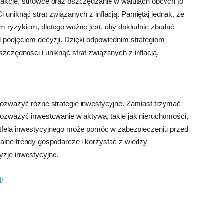
akcje, surowce oraz oszczędzanie w walutach obcych to
Ci uniknąć strat związanych z inflacją. Pamiętaj jednak, że
m ryzykiem, dlatego ważne jest, aby dokładnie zbadać
ed podjęciem decyzji. Dzięki odpowiednim strategiom
zędności i uniknąć strat związanych z inflacją.
 rozważyć różne strategie inwestycyjne. Zamiast trzymać
rozważyć inwestowanie w aktywa, takie jak nieruchomości,
portfela inwestycyjnego może pomóc w zabezpieczeniu przed
tualne trendy gospodarcze i korzystać z wiedzy
zje inwestycyjne.
l/