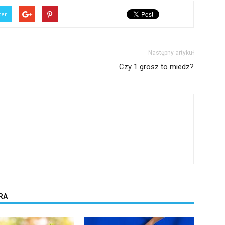
ter
Następny artykuł
Czy 1 grosz to miedz?
RA