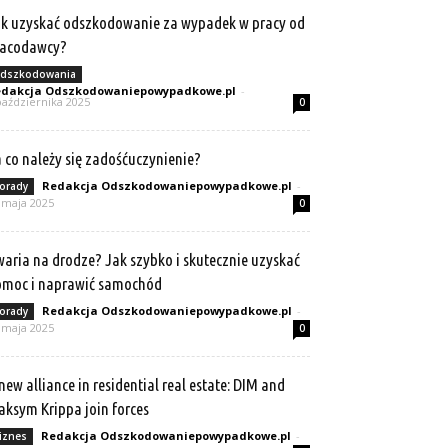
k uzyskać odszkodowanie za wypadek w pracy od
racodawcy?
dszkodowania
dakcja Odszkodowaniepowypadkowe.pl
-
października 2025
0
 co należy się zadośćuczynienie?
Redakcja Odszkodowaniepowypadkowe.pl
-
orady
 maja 2025
0
aria na drodze? Jak szybko i skutecznie uzyskać
omoc i naprawić samochód
Redakcja Odszkodowaniepowypadkowe.pl
-
orady
 maja 2025
0
new alliance in residential real estate: DIM and
ksym Krippa join forces
Redakcja Odszkodowaniepowypadkowe.pl
-
iznes