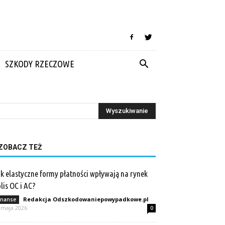
SZKODY RZECZOWE
ZOBACZ TEŻ
k elastyczne formy płatności wpływają na rynek
lis OC i AC?
Redakcja Odszkodowaniepowypadkowe.pl
-
inanse
 maja 2026
0