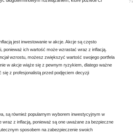
być długoterminowym rozwiązaniem, które pozwoli Ci
7 
lacją jest inwestowanie w akcje. Akcje są często
i, ponieważ ich wartość może wzrastać wraz z inflacją.
encjał wzrostu, możesz zwiększyć wartość swojego portfela
anie w akcje wiąże się z pewnym ryzykiem, dlatego ważne
 się z profesjonalistą przed podjęciem decyzji
ftowa, są również popularnym wyborem inwestycyjnym w
ie wraz z inflacją, ponieważ są one uważane za bezpieczne
kutecznym sposobem na zabezpieczenie swoich