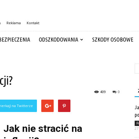
s
Reklama
Kontakt
BEZPIECZENIA
ODSZKODOWANIA
SZKODY OSOBOWE
cji?
409
0
ierkaj) na Twitterze
Ja
po
F
Jak nie stracić na
27