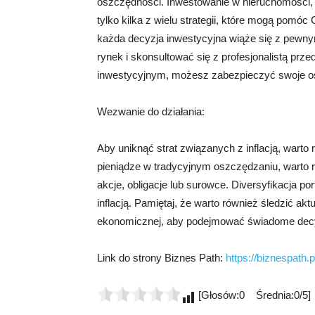
oszczędności. Inwestowanie w nieruchomości, 
tylko kilka z wielu strategii, które mogą pomóc 
każda decyzja inwestycyjna wiąże się z pewny
rynek i skonsultować się z profesjonalistą prz
inwestycyjnym, możesz zabezpieczyć swoje oszc
Wezwanie do działania:
Aby uniknąć strat związanych z inflacją, warto
pieniądze w tradycyjnym oszczędzaniu, warto 
akcje, obligacje lub surowce. Diversyfikacja 
inflacją. Pamiętaj, że warto również śledzić ak
ekonomicznej, aby podejmować świadome decy
Link do strony Biznes Path:
https://biznespath.p
[Głosów:0 Średnia:0/5]