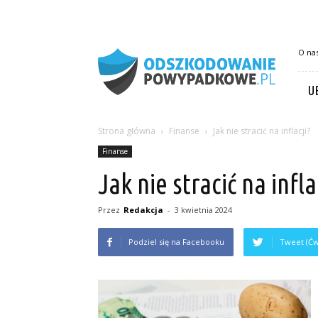
OdszkodowaniePowypadkowe.pl
O na
U
Strona główna
Finanse
Jak nie stracić na inflacji?
Finanse
Jak nie stracić na infla
Przez
Redakcja
-
3 kwietnia 2024
Podziel się na Facebooku
Tweet (Ćw