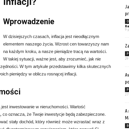
inflacji?
Ja
p
Wprowadzenie
O
Re
9 
W dzisiejszych czasach, inflacja jest nieodłącznym
elementem naszego życia. Wzrost cen towarzyszy nam
Za
na każdym kroku, a nasze pieniądze tracą na wartości.
P
29
W takiej sytuacji, ważne jest, aby zrozumieć, jak nie
szczędności. W tym artykule przedstawimy kilka skutecznych
ich pieniędzy w obliczu rosnącej inflacji.
Aw
p
omości
P
27
 jest inwestowanie w nieruchomości. Wartość
A 
ą, co oznacza, że Twoje inwestycje będą zabezpieczone.
Ma
ać stały dochód, który również może wzrastać wraz z
B