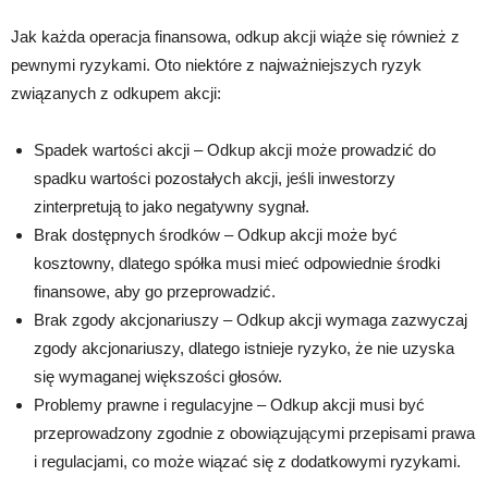
Jak każda operacja finansowa, odkup akcji wiąże się również z
pewnymi ryzykami. Oto niektóre z najważniejszych ryzyk
związanych z odkupem akcji:
Spadek wartości akcji – Odkup akcji może prowadzić do
spadku wartości pozostałych akcji, jeśli inwestorzy
zinterpretują to jako negatywny sygnał.
Brak dostępnych środków – Odkup akcji może być
kosztowny, dlatego spółka musi mieć odpowiednie środki
finansowe, aby go przeprowadzić.
Brak zgody akcjonariuszy – Odkup akcji wymaga zazwyczaj
zgody akcjonariuszy, dlatego istnieje ryzyko, że nie uzyska
się wymaganej większości głosów.
Problemy prawne i regulacyjne – Odkup akcji musi być
przeprowadzony zgodnie z obowiązującymi przepisami prawa
i regulacjami, co może wiązać się z dodatkowymi ryzykami.