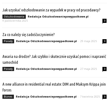
Jak uzyskać odszkodowanie za wypadek w pracy od pracodawcy?
Redakcja Odszkodowaniepowypadkowe.pl
-
Odszkodowania
9 października 2025
0
Za co należy się zadośćuczynienie?
Redakcja Odszkodowaniepowypadkowe.pl
-
29 maja 2025
Porady
0
Awaria na drodze? Jak szybko i skutecznie uzyskać pomoc i naprawić
samochód
Redakcja Odszkodowaniepowypadkowe.pl
-
27 maja 2025
Porady
0
A new alliance in residential real estate: DIM and Maksym Krippa join
forces
Redakcja Odszkodowaniepowypadkowe.pl
-
7 kwietnia 2025
Biznes
0