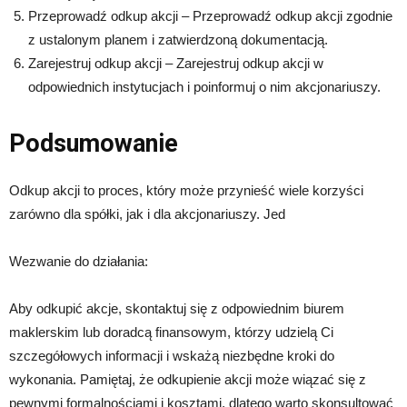
Przeprowadź odkup akcji – Przeprowadź odkup akcji zgodnie
z ustalonym planem i zatwierdzoną dokumentacją.
Zarejestruj odkup akcji – Zarejestruj odkup akcji w
odpowiednich instytucjach i poinformuj o nim akcjonariuszy.
Podsumowanie
Odkup akcji to proces, który może przynieść wiele korzyści
zarówno dla spółki, jak i dla akcjonariuszy. Jed
Wezwanie do działania:
Aby odkupić akcje, skontaktuj się z odpowiednim biurem
maklerskim lub doradcą finansowym, którzy udzielą Ci
szczegółowych informacji i wskażą niezbędne kroki do
wykonania. Pamiętaj, że odkupienie akcji może wiązać się z
pewnymi formalnościami i kosztami, dlatego warto skonsultować