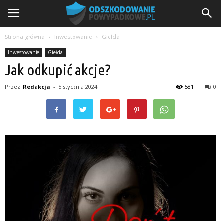
Strona główna
Inwestowanie
Giełda
Inwestowanie
Giełda
Jak odkupić akcje?
Przez
Redakcja
-
5 stycznia 2024
581
0