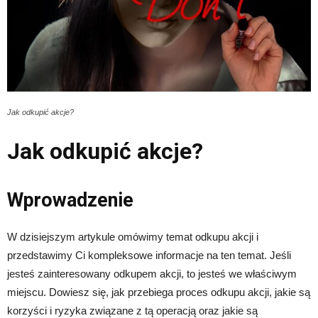
Jak odkupić akcje?
Jak odkupić akcje?
Wprowadzenie
W dzisiejszym artykule omówimy temat odkupu akcji i
przedstawimy Ci kompleksowe informacje na ten temat. Jeśli
jesteś zainteresowany odkupem akcji, to jesteś we właściwym
miejscu. Dowiesz się, jak przebiega proces odkupu akcji, jakie są
korzyści i ryzyka związane z tą operacją oraz jakie są