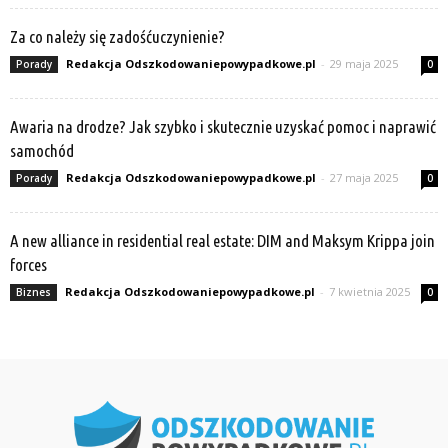
Za co należy się zadośćuczynienie?
Redakcja Odszkodowaniepowypadkowe.pl
-
29 maja 2025
Porady
0
Awaria na drodze? Jak szybko i skutecznie uzyskać pomoc i naprawić
samochód
Redakcja Odszkodowaniepowypadkowe.pl
-
27 maja 2025
Porady
0
A new alliance in residential real estate: DIM and Maksym Krippa join
forces
Redakcja Odszkodowaniepowypadkowe.pl
-
7 kwietnia 2025
Biznes
0