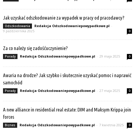
Jak uzyskać odszkodowanie za wypadek w pracy od pracodawcy?
Redakcja Odszkodowaniepowypadkowe.pl
-
Odszkodowania
9 października 2025
0
Za co należy się zadośćuczynienie?
Redakcja Odszkodowaniepowypadkowe.pl
-
29 maja 2025
Porady
0
Awaria na drodze? Jak szybko i skutecznie uzyskać pomoc i naprawić
samochód
Redakcja Odszkodowaniepowypadkowe.pl
-
27 maja 2025
Porady
0
A new alliance in residential real estate: DIM and Maksym Krippa join
forces
Redakcja Odszkodowaniepowypadkowe.pl
-
7 kwietnia 2025
Biznes
0