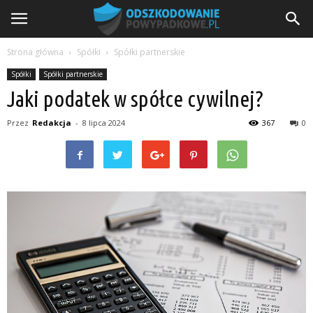
Strona główna
Spółki
Spółki partnerskie
Spółki
Spółki partnerskie
Jaki podatek w spółce cywilnej?
Przez
Redakcja
-
8 lipca 2024
367
0