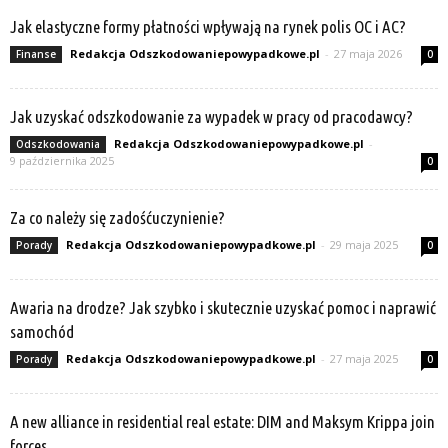
Jak elastyczne formy płatności wpływają na rynek polis OC i AC?
Redakcja Odszkodowaniepowypadkowe.pl
-
27 maja 2026
Finanse
0
Jak uzyskać odszkodowanie za wypadek w pracy od pracodawcy?
Redakcja Odszkodowaniepowypadkowe.pl
-
Odszkodowania
9 października 2025
0
Za co należy się zadośćuczynienie?
Redakcja Odszkodowaniepowypadkowe.pl
-
29 maja 2025
Porady
0
Awaria na drodze? Jak szybko i skutecznie uzyskać pomoc i naprawić
samochód
Redakcja Odszkodowaniepowypadkowe.pl
-
27 maja 2025
Porady
0
A new alliance in residential real estate: DIM and Maksym Krippa join
forces