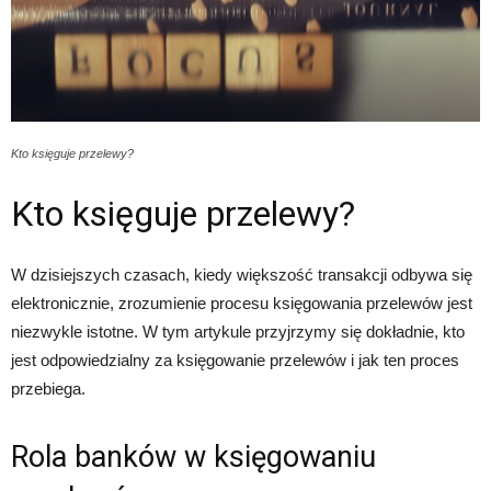
Kto księguje przelewy?
Kto księguje przelewy?
W dzisiejszych czasach, kiedy większość transakcji odbywa się
elektronicznie, zrozumienie procesu księgowania przelewów jest
niezwykle istotne. W tym artykule przyjrzymy się dokładnie, kto
jest odpowiedzialny za księgowanie przelewów i jak ten proces
przebiega.
Rola banków w księgowaniu