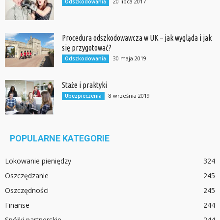
20 lipca 2017
Odszkodowania
Procedura odszkodowawcza w UK – jak wygląda i jak
się przygotować?
30 maja 2019
Odszkodowania
Staże i praktyki
8 września 2019
Ubezpieczenia
POPULARNE KATEGORIE
Lokowanie pieniędzy
324
Oszczędzanie
245
Oszczędności
245
Finanse
244
Spółki partnerskie
244