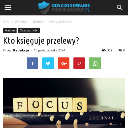
Strona główna
Finanse
Oszczędności
Finanse
Oszczędności
Kto księguje przelewy?
Przez
Redakcja
-
15 października 2024
308
0