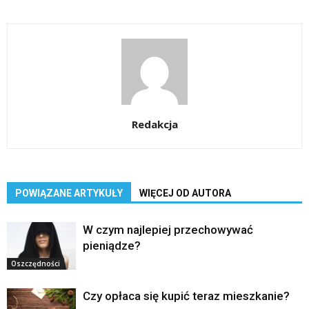
Redakcja
POWIĄZANE ARTYKUŁY
WIĘCEJ OD AUTORA
W czym najlepiej przechowywać
pieniądze?
Oszczędności
Czy opłaca się kupić teraz mieszkanie?