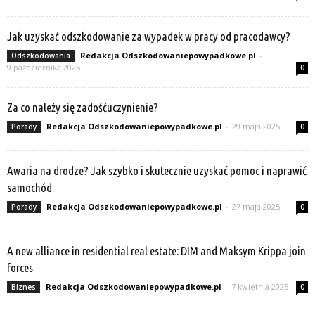
Jak uzyskać odszkodowanie za wypadek w pracy od pracodawcy?
Redakcja Odszkodowaniepowypadkowe.pl
-
Odszkodowania
9 października 2025
0
Za co należy się zadośćuczynienie?
Redakcja Odszkodowaniepowypadkowe.pl
-
29 maja 2025
Porady
0
Awaria na drodze? Jak szybko i skutecznie uzyskać pomoc i naprawić
samochód
Redakcja Odszkodowaniepowypadkowe.pl
-
27 maja 2025
Porady
0
A new alliance in residential real estate: DIM and Maksym Krippa join
forces
Redakcja Odszkodowaniepowypadkowe.pl
-
7 kwietnia 2025
Biznes
0