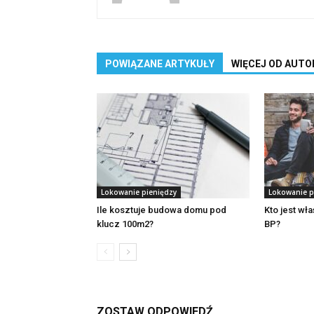
POWIĄZANE ARTYKUŁY
WIĘCEJ OD AUTO
Lokowanie pieniędzy
Lokowanie p
Ile kosztuje budowa domu pod
Kto jest wł
klucz 100m2?
BP?
ZOSTAW ODPOWIEDŹ