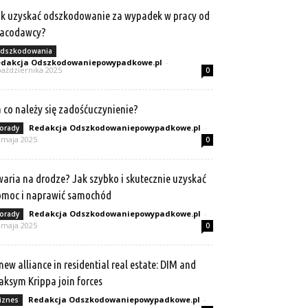
k uzyskać odszkodowanie za wypadek w pracy od
racodawcy?
dszkodowania
dakcja Odszkodowaniepowypadkowe.pl
-
października 2025
0
 co należy się zadośćuczynienie?
Redakcja Odszkodowaniepowypadkowe.pl
-
orady
 maja 2025
0
aria na drodze? Jak szybko i skutecznie uzyskać
omoc i naprawić samochód
Redakcja Odszkodowaniepowypadkowe.pl
-
orady
 maja 2025
0
new alliance in residential real estate: DIM and
ksym Krippa join forces
Redakcja Odszkodowaniepowypadkowe.pl
-
iznes