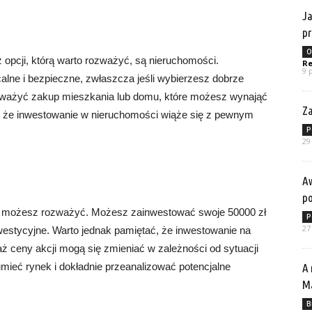
Ja
p
O
 opcji, którą warto rozważyć, są nieruchomości.
Re
9 
lne i bezpieczne, zwłaszcza jeśli wybierzesz dobrze
ozważyć zakup mieszkania lub domu, które możesz wynająć
Za
k, że inwestowanie w nieruchomości wiąże się z pewnym
P
29
Aw
p
tórą możesz rozważyć. Możesz zainwestować swoje 50000 zł
P
27
nwestycyjne. Warto jednak pamiętać, że inwestowanie na
ż ceny akcji mogą się zmieniać w zależności od sytuacji
umieć rynek i dokładnie przeanalizować potencjalne
A 
Ma
B