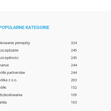
POPULARNE KATEGORIE
okowanie pieniędzy
324
szczędzanie
245
szczędności
245
inanse
244
ółki partnerskie
244
ółka z o.o.
203
ółki
152
dszkodowania
109
ełda
103