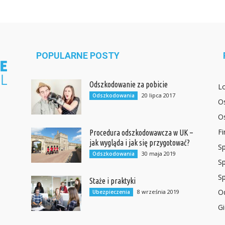
POPULARNE POSTY
Odszkodowanie za pobicie
L
20 lipca 2017
Odszkodowania
O
O
F
Procedura odszkodowawcza w UK –
jak wygląda i jak się przygotować?
Sp
30 maja 2019
Odszkodowania
Sp
Sp
Staże i praktyki
O
8 września 2019
Ubezpieczenia
Gi