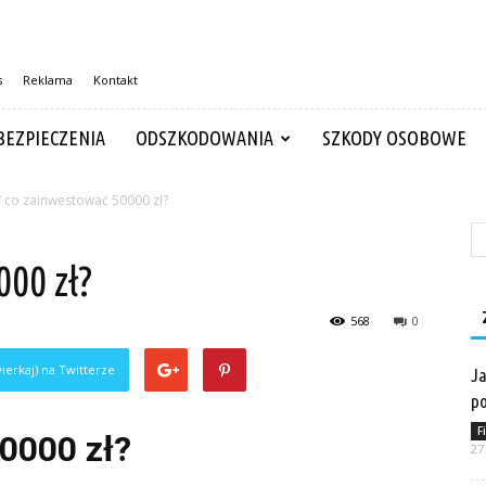
s
Reklama
Kontakt
BEZPIECZENIA
ODSZKODOWANIA
SZKODY OSOBOWE
 co zainwestować 50000 zł?
00 zł?
568
0
ierkaj) na Twitterze
Ja
po
F
0000 zł?
27