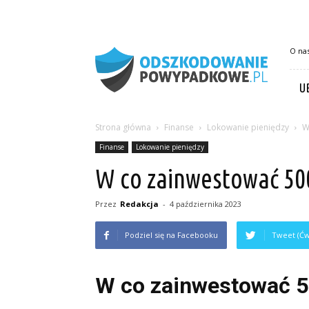
OdszkodowaniePowypadkowe.pl
O na
U
Strona główna
Finanse
Lokowanie pieniędzy
W
Finanse
Lokowanie pieniędzy
W co zainwestować 500
Przez
Redakcja
-
4 października 2023
Podziel się na Facebooku
Tweet (Ćw
W co zainwestować 5