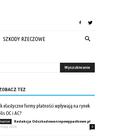
SZKODY RZECZOWE
ZOBACZ TEŻ
k elastyczne formy płatności wpływają na rynek
lis OC i AC?
Redakcja Odszkodowaniepowypadkowe.pl
-
inanse
 maja 2026
0