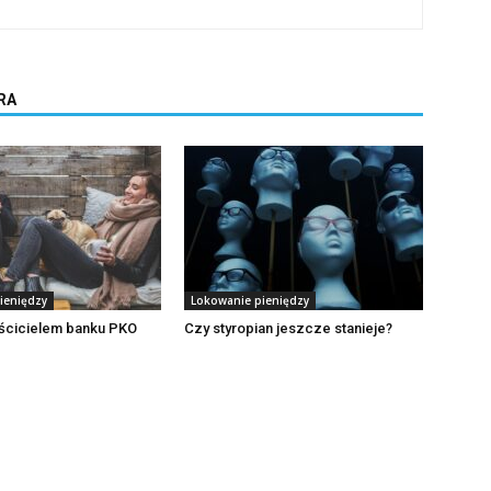
RA
ieniędzy
Lokowanie pieniędzy
aścicielem banku PKO
Czy styropian jeszcze stanieje?