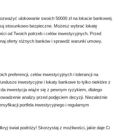
rozważyć ulokowanie swoich 50000 zł na lokacie bankowej.
i są stosunkowo bezpieczne. Możesz wybrać lokatę
ści od Twoich potrzeb i celów inwestycyjnych. Przed
naj oferty różnych banków i sprawdź warunki umowy.
h preferencji, celów inwestycyjnych i tolerancji na
fundusze inwestycyjne i lokaty bankowe to tylko niektóre z
żda inwestycja wiąże się z pewnym ryzykiem, dlatego
rowadzenie analizy przed podjęciem decyzji. Niezależnie
rsyfikacji portfela inwestycyjnego i regularnym
kryj świat podróży! Skorzystaj z możliwości, jakie daje Ci