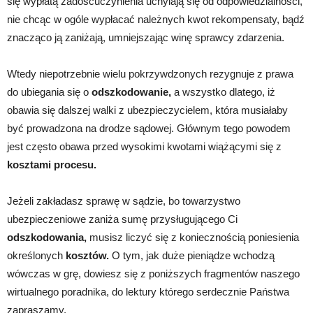
się wypłatą zadośćuczynienia uchylają się od odpowiedzialności,
nie chcąc w ogóle wypłacać należnych kwot rekompensaty, bądź
znacząco ją zaniżają, umniejszając winę sprawcy zdarzenia.
Wtedy niepotrzebnie wielu pokrzywdzonych rezygnuje z prawa
do ubiegania się o
odszkodowanie,
a wszystko dlatego, iż
obawia się dalszej walki z ubezpieczycielem, która musiałaby
być prowadzona na drodze sądowej. Głównym tego powodem
jest często obawa przed wysokimi kwotami wiążącymi się z
kosztami procesu.
Jeżeli zakładasz sprawę w sądzie, bo towarzystwo
ubezpieczeniowe zaniża sumę przysługującego Ci
odszkodowania,
musisz liczyć się z koniecznością poniesienia
określonych
kosztów.
O tym, jak duże pieniądze wchodzą
wówczas w grę, dowiesz się z poniższych fragmentów naszego
wirtualnego poradnika, do lektury którego serdecznie Państwa
zapraszamy.