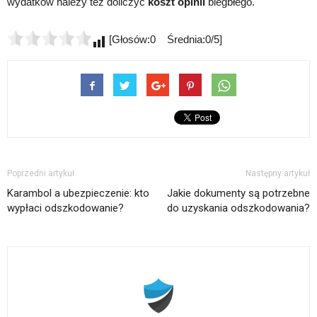
wydatków należy też doliczyć
koszt opinii
biegbłego.
[Głosów:0 Średnia:0/5]
Poprzedni artykuł
Następny artykuł
Karambol a ubezpieczenie: kto
Jakie dokumenty są potrzebne
wypłaci odszkodowanie?
do uzyskania odszkodowania?