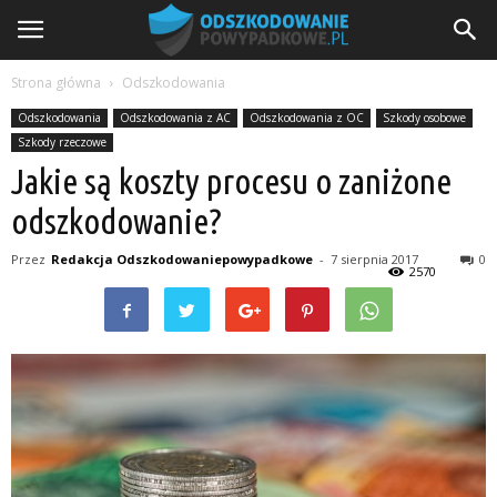
Strona główna
Odszkodowania
Odszkodowania
Odszkodowania z AC
Odszkodowania z OC
Szkody osobowe
Szkody rzeczowe
Jakie są koszty procesu o zaniżone
odszkodowanie?
Przez
Redakcja Odszkodowaniepowypadkowe
-
7 sierpnia 2017
0
2570